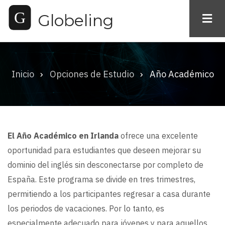
Pasar
Globeling
al
contenido
principal
Inicio
Opciones de Estudio
Año Académico
Ruta
de
navegación
El Año Académico en Irlanda
ofrece una excelente
oportunidad para estudiantes que deseen mejorar su
dominio del inglés sin desconectarse por completo de
España. Este programa se divide en tres trimestres,
permitiendo a los participantes regresar a casa durante
los periodos de vacaciones. Por lo tanto, es
especialmente adecuado para jóvenes y para aquellos