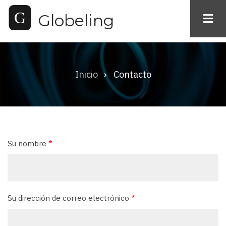
Pasar
Globeling
al
contenido
principal
Inicio
Contacto
Ruta
de
navegación
Su nombre
Su dirección de correo electrónico